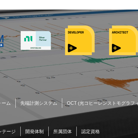
ォーム
先端計測システム
OCT (光コヒーレンストモグラフィ
ンテージ
開発体制
所属団体
認定資格