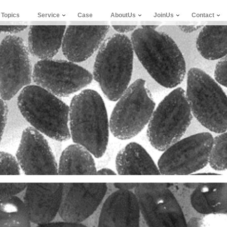
Topics
Service
Case
AboutUs
JoinUs
Contact